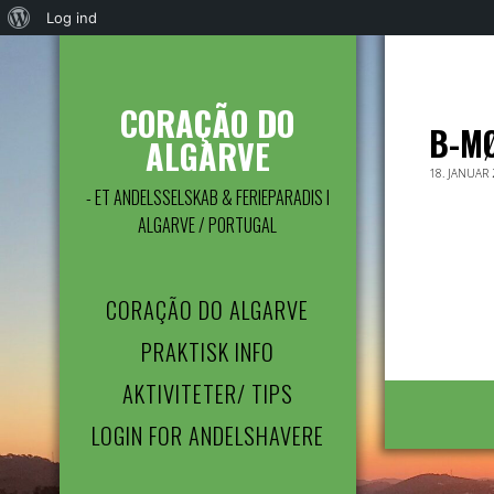
Om
Log ind
WordPress
CORAÇÃO DO
B-MØ
ALGARVE
18. JANUAR
- ET ANDELSSELSKAB & FERIEPARADIS I
ALGARVE / PORTUGAL
CORAÇÃO DO ALGARVE
PRAKTISK INFO
AKTIVITETER/ TIPS
LOGIN FOR ANDELSHAVERE