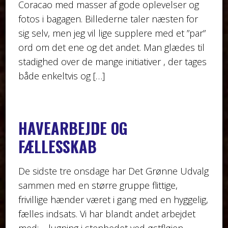
Coracao med masser af gode oplevelser og
fotos i bagagen. Billederne taler næsten for
sig selv, men jeg vil lige supplere med et ”par”
ord om det ene og det andet. Man glædes til
stadighed over de mange initiativer , der tages
både enkeltvis og […]
HAVEARBEJDE OG
FÆLLESSKAB
De sidste tre onsdage har Det Grønne Udvalg
sammen med en større gruppe flittige,
frivillige hænder været i gang med en hyggelig,
fælles indsats. Vi har blandt andet arbejdet
med: – lugning i stenbedet ved østfløjen –