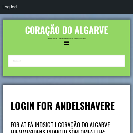
Log ind
CORAÇÃO DO ALGARVE
- ET ANDELSSELSKAB & FERIEPARADIS I ALGARVE / PORTUGAL
LOGIN FOR ANDELSHAVERE
FOR AT FÅ INDSIGT I CORAÇÃO DO ALGARVE
HJEMMESIDENS INDHOLD SOM OMFATTER: