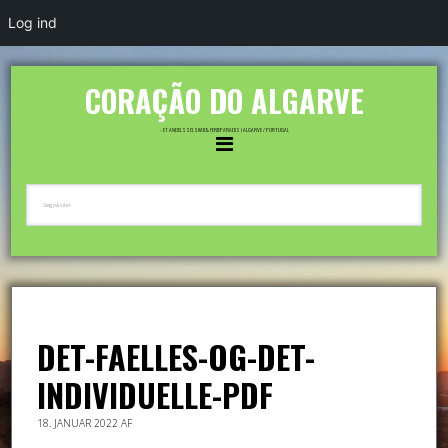
Log ind
CORAÇÃO DO ALGARVE
- ET ANDELSSELSKAB & FERIEPARADIS I ALGARVE / PORTUGAL
DET-FAELLES-OG-DET-
INDIVIDUELLE-PDF
18. JANUAR 2022
AF