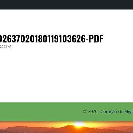
02637020180119103626-PDF
 2022
AF
© 2026 ·
Coração do Alga