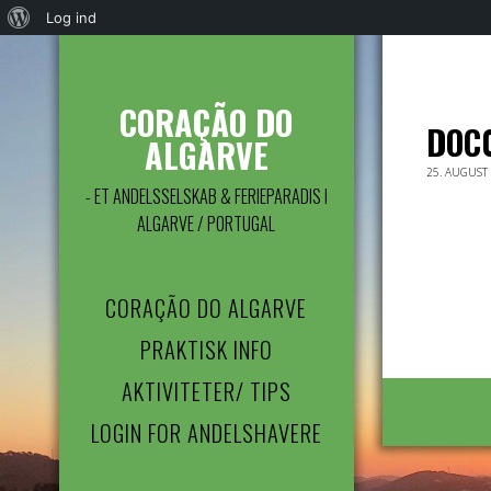
Om
Log ind
WordPress
CORAÇÃO DO
DOC
ALGARVE
25. AUGUST
- ET ANDELSSELSKAB & FERIEPARADIS I
ALGARVE / PORTUGAL
CORAÇÃO DO ALGARVE
PRAKTISK INFO
AKTIVITETER/ TIPS
LOGIN FOR ANDELSHAVERE