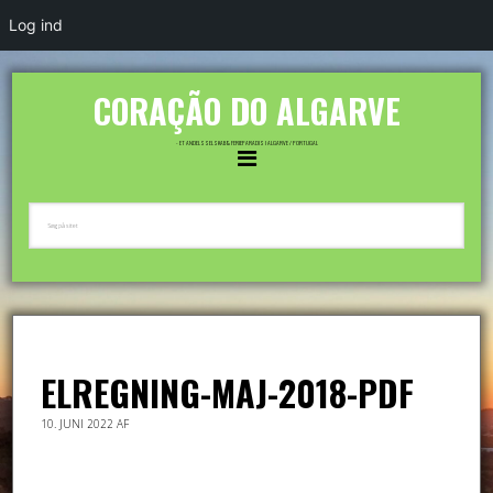
Log ind
CORAÇÃO DO ALGARVE
- ET ANDELSSELSKAB & FERIEPARADIS I ALGARVE / PORTUGAL
ELREGNING-MAJ-2018-PDF
10. JUNI 2022
AF