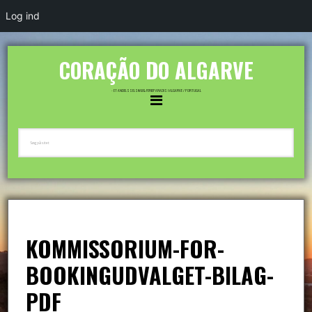
Log ind
CORAÇÃO DO ALGARVE
- ET ANDELSSELSKAB & FERIEPARADIS I ALGARVE / PORTUGAL
KOMMISSORIUM-FOR-
BOOKINGUDVALGET-BILAG-
PDF