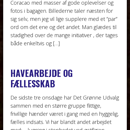
Coracao med masser af gode oplevelser og
fotos i bagagen. Billederne taler næsten for
sig selv, men jeg vil lige supplere med et ”par”
ord om det ene og det andet. Man glædes til
stadighed over de mange initiativer , der tages
både enkeltvis og […]
HAVEARBEJDE OG
FÆLLESSKAB
De sidste tre onsdage har Det Grønne Udvalg
sammen med en større gruppe flittige,
frivillige hænder været i gang med en hyggelig,
fælles indsats. Vi har blandt andet arbejdet
med: – lugning i stenbedet ved østfløjen –