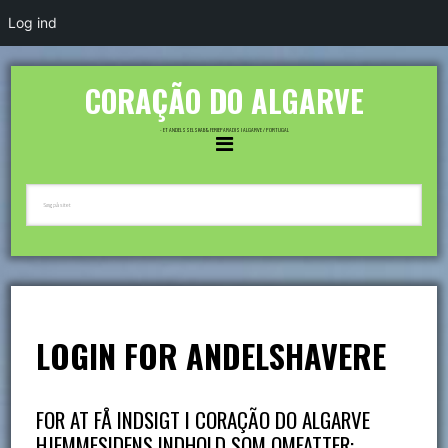
Log ind
CORAÇÃO DO ALGARVE
- ET ANDELSSELSKAB & FERIEPARADIS I ALGARVE / PORTUGAL
LOGIN FOR ANDELSHAVERE
FOR AT FÅ INDSIGT I CORAÇÃO DO ALGARVE
HJEMMESIDENS INDHOLD SOM OMFATTER: