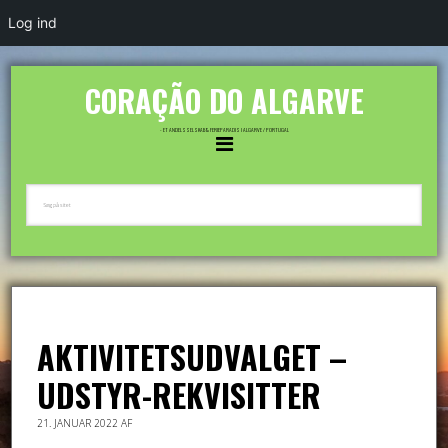
Log ind
CORAÇÃO DO ALGARVE
- ET ANDELSSELSKAB & FERIEPARADIS I ALGARVE / PORTUGAL
AKTIVITETSUDVALGET –
UDSTYR-REKVISITTER
21. JANUAR 2022
AF