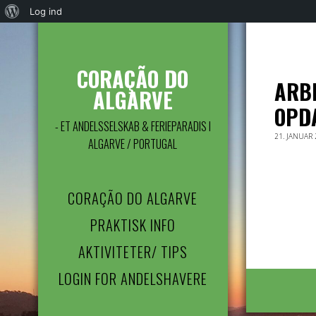
Om
Log ind
WordPress
CORAÇÃO DO
ARBE
ALGARVE
OPDA
- ET ANDELSSELSKAB & FERIEPARADIS I
21. JANUAR
ALGARVE / PORTUGAL
CORAÇÃO DO ALGARVE
PRAKTISK INFO
AKTIVITETER/ TIPS
LOGIN FOR ANDELSHAVERE