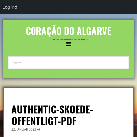
Log ind
CORAÇÃO DO ALGARVE
- ET ANDELSSELSKAB & FERIEPARADIS I ALGARVE / PORTUGAL
AUTHENTIC-SKOEDE-
OFFENTLIGT-PDF
22. JANUAR 2022
AF