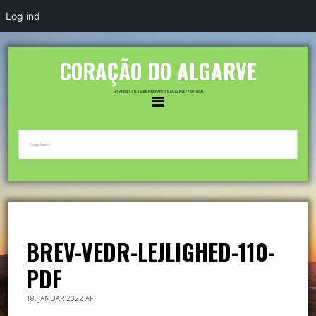
Log ind
CORAÇÃO DO ALGARVE
- ET ANDELSSELSKAB & FERIEPARADIS I ALGARVE / PORTUGAL
BREV-VEDR-LEJLIGHED-110-
PDF
18. JANUAR 2022
AF