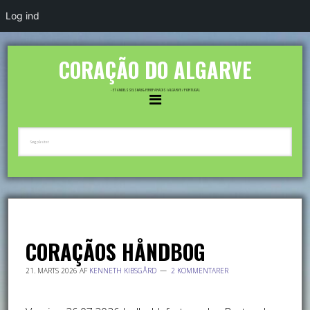
Log ind
CORAÇÃO DO ALGARVE
- ET ANDELSSELSKAB & FERIEPARADIS I ALGARVE / PORTUGAL
CORAÇÃOS HÅNDBOG
21. MARTS 2026
AF
KENNETH KIBSGÅRD
2 KOMMENTARER