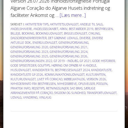
Version 26.07.2026 Indholdsfortegnelse Portugal
Algarve Coração do Algarve Husets indretning og
faciliteter Ankomst og …
[Læs mere...]
SKREVET I:
AKTIVITETER/ TIPS
,
AKTIVITETSUDVALGET
,
ANDELE TIL SALG
,
ANDELSHAVERE
,
ANDELSSELSKABET
,
ARKIV
,
BEST.MØDER 2019
,
BESTYRELSEN
,
BILLEJE
,
BOOKING
,
BOOKINGUDVALGET
,
BYGGEUDVALGET
,
CYKLING
,
DAGSORDENER/REFERATER
,
DET GRØNNE UDVALG
,
DIVERSE
,
DIVERSE
AKTUELLE DOK.
,
ENERGIUDVALGET
,
GENERALFORSAMLING
,
GENERALFORSAMLING 2020
,
GENERALFORSAMLING 2021
,
GENERALFORSAMLING 2023
,
GENERALFORSAMLING 2024
,
GENERALFORSAMLING 2025
,
GENERALFORSAMLING 2026
,
GENERALFORSAMLINGEN 2022
,
GF 2019 - INDLÆG
,
GF 2021
,
GODE HISTORIER
,
GODE SPISESTEDER
,
GOLFTIPS
,
HØRING OM OPKØB AF 4 ANDELE
,
HUSUDVALGET
,
KANDIDATER TIL BESTYRELSESVALGET 2024
,
KANDIDATLISTE
,
KANDIDATLISTE GF-2026
,
KOMMUNIKATIONSUDVALGET
,
KULTURAFTEN
,
KULTURUDVALGET
,
LIVET PÅ CORACAO
,
MØBELKATALOG, VERSION 2026
,
NYHEDER/INFO FRA BESTYRELSEN
,
NYHEDSBREVE
,
OPLEVELSER
,
POOLEN
,
PRAKTISK INFO
,
REJSETIPS
,
RETNINGSLINJER
,
SAO BRAS
,
SÆRLIGE
ARRANGEMENTER PÅ CORAÇÃO
,
SYGDOM OG SUNDHED
,
TRANSPORTUDVALGET
,
UDVALG
,
VANDRING
,
VINLAUG