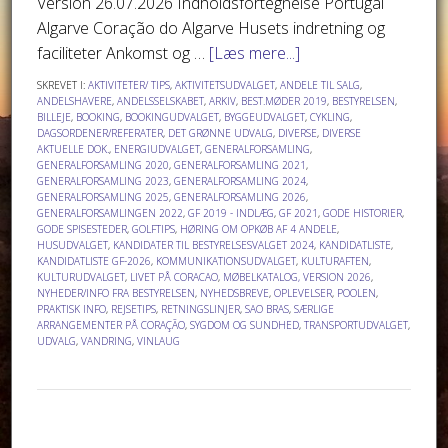
Version 26.07.2026 Indholdsfortegnelse Portugal
Algarve Coração do Algarve Husets indretning og
faciliteter Ankomst og …
[Læs mere...]
SKREVET I:
AKTIVITETER/ TIPS
,
AKTIVITETSUDVALGET
,
ANDELE TIL SALG
,
ANDELSHAVERE
,
ANDELSSELSKABET
,
ARKIV
,
BEST.MØDER 2019
,
BESTYRELSEN
,
BILLEJE
,
BOOKING
,
BOOKINGUDVALGET
,
BYGGEUDVALGET
,
CYKLING
,
DAGSORDENER/REFERATER
,
DET GRØNNE UDVALG
,
DIVERSE
,
DIVERSE
AKTUELLE DOK.
,
ENERGIUDVALGET
,
GENERALFORSAMLING
,
GENERALFORSAMLING 2020
,
GENERALFORSAMLING 2021
,
GENERALFORSAMLING 2023
,
GENERALFORSAMLING 2024
,
GENERALFORSAMLING 2025
,
GENERALFORSAMLING 2026
,
GENERALFORSAMLINGEN 2022
,
GF 2019 - INDLÆG
,
GF 2021
,
GODE HISTORIER
,
GODE SPISESTEDER
,
GOLFTIPS
,
HØRING OM OPKØB AF 4 ANDELE
,
HUSUDVALGET
,
KANDIDATER TIL BESTYRELSESVALGET 2024
,
KANDIDATLISTE
,
KANDIDATLISTE GF-2026
,
KOMMUNIKATIONSUDVALGET
,
KULTURAFTEN
,
KULTURUDVALGET
,
LIVET PÅ CORACAO
,
MØBELKATALOG, VERSION 2026
,
NYHEDER/INFO FRA BESTYRELSEN
,
NYHEDSBREVE
,
OPLEVELSER
,
POOLEN
,
PRAKTISK INFO
,
REJSETIPS
,
RETNINGSLINJER
,
SAO BRAS
,
SÆRLIGE
ARRANGEMENTER PÅ CORAÇÃO
,
SYGDOM OG SUNDHED
,
TRANSPORTUDVALGET
,
UDVALG
,
VANDRING
,
VINLAUG