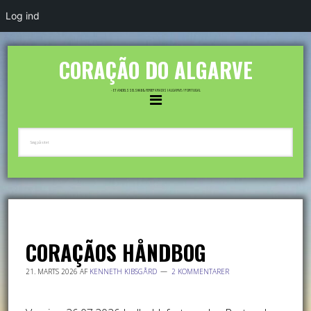
Log ind
CORAÇÃO DO ALGARVE
- ET ANDELSSELSKAB & FERIEPARADIS I ALGARVE / PORTUGAL
CORAÇÃOS HÅNDBOG
21. MARTS 2026
AF
KENNETH KIBSGÅRD
2 KOMMENTARER