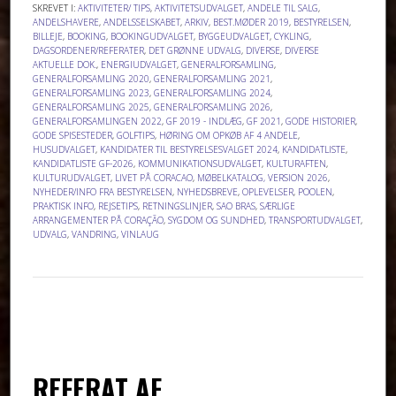
SKREVET I:
AKTIVITETER/ TIPS
,
AKTIVITETSUDVALGET
,
ANDELE TIL SALG
,
ANDELSHAVERE
,
ANDELSSELSKABET
,
ARKIV
,
BEST.MØDER 2019
,
BESTYRELSEN
,
BILLEJE
,
BOOKING
,
BOOKINGUDVALGET
,
BYGGEUDVALGET
,
CYKLING
,
DAGSORDENER/REFERATER
,
DET GRØNNE UDVALG
,
DIVERSE
,
DIVERSE
AKTUELLE DOK.
,
ENERGIUDVALGET
,
GENERALFORSAMLING
,
GENERALFORSAMLING 2020
,
GENERALFORSAMLING 2021
,
GENERALFORSAMLING 2023
,
GENERALFORSAMLING 2024
,
GENERALFORSAMLING 2025
,
GENERALFORSAMLING 2026
,
GENERALFORSAMLINGEN 2022
,
GF 2019 - INDLÆG
,
GF 2021
,
GODE HISTORIER
,
GODE SPISESTEDER
,
GOLFTIPS
,
HØRING OM OPKØB AF 4 ANDELE
,
HUSUDVALGET
,
KANDIDATER TIL BESTYRELSESVALGET 2024
,
KANDIDATLISTE
,
KANDIDATLISTE GF-2026
,
KOMMUNIKATIONSUDVALGET
,
KULTURAFTEN
,
KULTURUDVALGET
,
LIVET PÅ CORACAO
,
MØBELKATALOG, VERSION 2026
,
NYHEDER/INFO FRA BESTYRELSEN
,
NYHEDSBREVE
,
OPLEVELSER
,
POOLEN
,
PRAKTISK INFO
,
REJSETIPS
,
RETNINGSLINJER
,
SAO BRAS
,
SÆRLIGE
ARRANGEMENTER PÅ CORAÇÃO
,
SYGDOM OG SUNDHED
,
TRANSPORTUDVALGET
,
UDVALG
,
VANDRING
,
VINLAUG
REFERAT AF