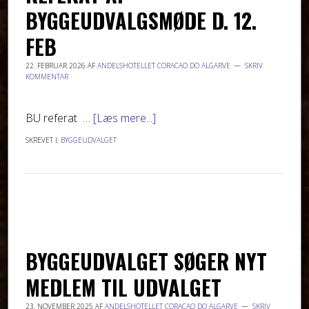
BYGGEUDVALGSMØDE D. 12.
FEB
22. FEBRUAR 2026
AF
ANDELSHOTELLET CORACAO DO ALGARVE
SKRIV
KOMMENTAR
BU referat …
[Læs mere...]
SKREVET I:
BYGGEUDVALGET
BYGGEUDVALGET SØGER NYT
MEDLEM TIL UDVALGET
23. NOVEMBER 2025
AF
ANDELSHOTELLET CORACAO DO ALGARVE
SKRIV