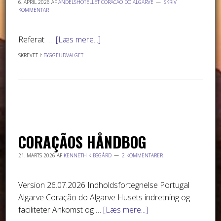
6. APRIL 2026
AF
ANDELSHOTELLET CORACAO DO ALGARVE
SKRIV
KOMMENTAR
Referat …
[Læs mere...]
SKREVET I:
BYGGEUDVALGET
CORAÇÃOS HÅNDBOG
21. MARTS 2026
AF
KENNETH KIBSGÅRD
2 KOMMENTARER
Version 26.07.2026 Indholdsfortegnelse Portugal
Algarve Coração do Algarve Husets indretning og
faciliteter Ankomst og …
[Læs mere...]