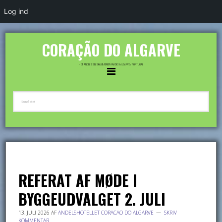
Log ind
CORAÇÃO DO ALGARVE
- ET ANDELSSELSKAB & FERIEPARADIS I ALGARVE / PORTUGAL
REFERAT AF MØDE I
BYGGEUDVALGET 2. JULI
13. JULI 2026
AF
ANDELSHOTELLET CORACAO DO ALGARVE
SKRIV
KOMMENTAR