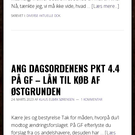
Nå, tænkte jeg, vi må ikke vide, hvad …
[Læs mere...]
SKREVET I:
DIVERSE AKTUELLE DOK.
ANG DAGSORDENENS PKT 4.4
PÅ GF – LÅN TIL KØB AF
ØSTGRUNDEN
24. MARTS 2023
AF
KLAUS ELBÆK SØRENSEN
1 KOMMENTAR
Kære Jes og bestyrelse Tak for måden, hvorpå du/I
modtog ændringsforslaget. På GF efterlyste du
forslag fra os andelshavere, desuden har …
[Læs