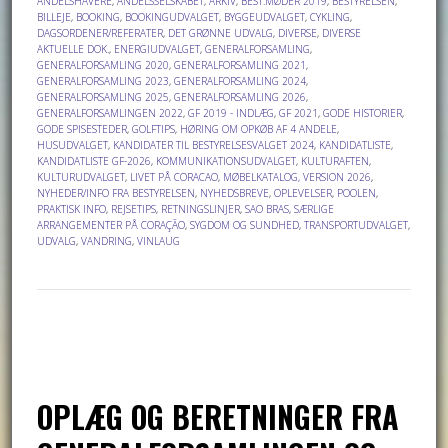
ANDELSHAVERE
,
ANDELSSELSKABET
,
ARKIV
,
BEST.MØDER 2019
,
BESTYRELSEN
,
BILLEJE
,
BOOKING
,
BOOKINGUDVALGET
,
BYGGEUDVALGET
,
CYKLING
,
DAGSORDENER/REFERATER
,
DET GRØNNE UDVALG
,
DIVERSE
,
DIVERSE
AKTUELLE DOK.
,
ENERGIUDVALGET
,
GENERALFORSAMLING
,
GENERALFORSAMLING 2020
,
GENERALFORSAMLING 2021
,
GENERALFORSAMLING 2023
,
GENERALFORSAMLING 2024
,
GENERALFORSAMLING 2025
,
GENERALFORSAMLING 2026
,
GENERALFORSAMLINGEN 2022
,
GF 2019 - INDLÆG
,
GF 2021
,
GODE HISTORIER
,
GODE SPISESTEDER
,
GOLFTIPS
,
HØRING OM OPKØB AF 4 ANDELE
,
HUSUDVALGET
,
KANDIDATER TIL BESTYRELSESVALGET 2024
,
KANDIDATLISTE
,
KANDIDATLISTE GF-2026
,
KOMMUNIKATIONSUDVALGET
,
KULTURAFTEN
,
KULTURUDVALGET
,
LIVET PÅ CORACAO
,
MØBELKATALOG, VERSION 2026
,
NYHEDER/INFO FRA BESTYRELSEN
,
NYHEDSBREVE
,
OPLEVELSER
,
POOLEN
,
PRAKTISK INFO
,
REJSETIPS
,
RETNINGSLINJER
,
SAO BRAS
,
SÆRLIGE
ARRANGEMENTER PÅ CORAÇÃO
,
SYGDOM OG SUNDHED
,
TRANSPORTUDVALGET
,
UDVALG
,
VANDRING
,
VINLAUG
OPLÆG OG BERETNINGER FRA