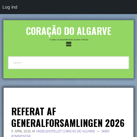
Log ind
CORAÇÃO DO ALGARVE
- ET ANDELSSELSKAB & FERIEPARADIS I ALGARVE / PORTUGAL
REFERAT AF
GENERALFORSAMLINGEN 2026
9. APRIL 2026
AF
ANDELSHOTELLET CORACAO DO ALGARVE
SKRIV
KOMMENTAR