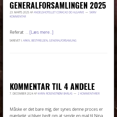
GENERALFORSAMLINGEN 2025
23. MARTS 2025
AF
ANDELSHOTELLET CORACAO DO ALGARVE
SKRIV
KOMMENTAR
Referat …
[Læs mere...]
SKREVET I:
ARKIV
,
BESTYRELSEN
,
GENERALFORSAMLING
KOMMENTAR TIL 4 ANDELE
7. DECEMBER 2024
AF
KARIN ROSENSTRØM BARLAS
2 KOMMENTARER
Måske er det bare mig, der synes denne proces er
mærkelig. vi bliver bedt om at sende en mail til Nina.