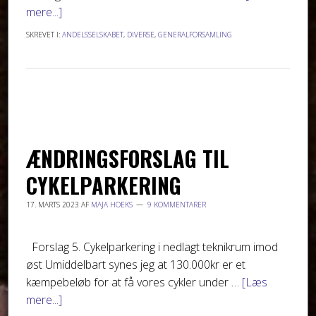
mere...]
SKREVET I:
ANDELSSELSKABET
,
DIVERSE
,
GENERALFORSAMLING
ÆNDRINGSFORSLAG TIL
CYKELPARKERING
17. MARTS 2023
AF
MAJA HOEKS
9 KOMMENTARER
Forslag 5. Cykelparkering i nedlagt teknikrum imod
øst Umiddelbart synes jeg at 130.000kr er et
kæmpebeløb for at få vores cykler under …
[Læs
mere...]