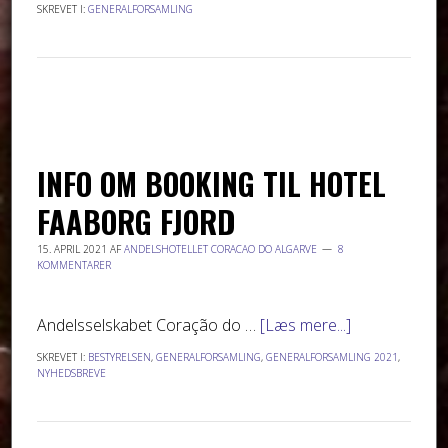
SKREVET I:
GENERALFORSAMLING
INFO OM BOOKING TIL HOTEL
FAABORG FJORD
15. APRIL 2021
AF
ANDELSHOTELLET CORACAO DO ALGARVE
8
KOMMENTARER
Andelsselskabet Coração do …
[Læs mere...]
SKREVET I:
BESTYRELSEN
,
GENERALFORSAMLING
,
GENERALFORSAMLING 2021
,
NYHEDSBREVE